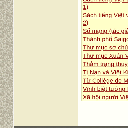
1)
Sách tiếng Việt 
2)
Số mạng (tác giả
Thành phố Saig
Thư mục sơ chú
Thư mục Xuân 
Thảm trạng thu
Tị Nạn và Việt 
Từ Collège de M
Vĩnh biệt tướng
Xã hội người Vi