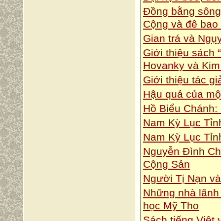
Đồng bằng sông
Cộng và đê bao 
Gian trá và Ngụy
Giới thiệu sách 
Hovanky và Kim
Giới thiệu tác gi
Hậu quả của mộ
Hồ Biểu Chánh:
Nam Kỳ Lục Tỉnh
Nam Kỳ Lục Tỉnh
Nguyễn Đình Chi
Cộng Sản
Người Tị Nạn và
Những nhà lãnh 
học Mỹ Tho
Sách tiếng Việt 