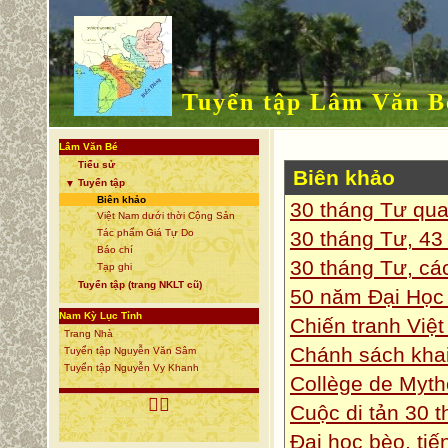
Tuyển tập Lâm Văn B
Lâm Văn Bé
Tiểu sử
Biên khảo
Tuyển tập
▼
Biên khảo
30 tháng Tư qua
Việt Nam dưới thời Cộng Sản
Tác phẩm Giá Tự Do
30 tháng Tư, 43
Báo chí
30 tháng Tư, cá
Tạp ghi
Tuyển tập (trang NKLT cũ)
50 năm Đại Học 
Nam Kỳ Lục Tỉnh
Chiến tranh Việ
Trang Nhà
Chánh sách khai
Tuyển tập Nguyễn Văn Sâm
Tuyển tập Nguyễn Vy Khanh
Collège de Myth

Cuộc di tản 30 
Đại học bèo, ti